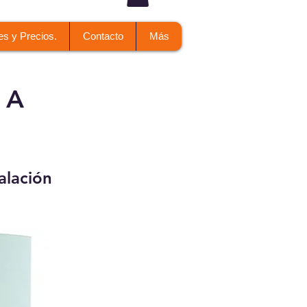
es y Precios.
Contacto
Más
 A
alación