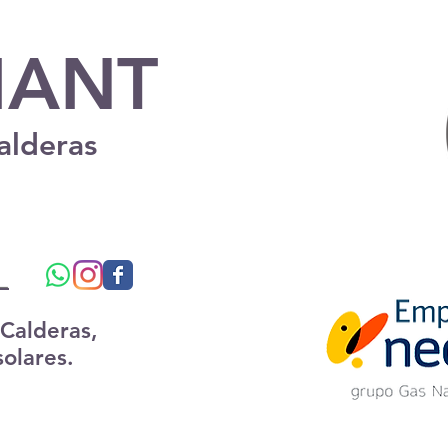
ANT
alderas
.
 Calderas,
solares.