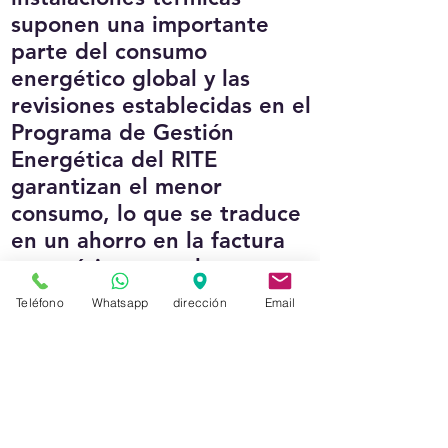
suponen una importante
parte del consumo
energético global y las
revisiones establecidas en el
Programa de Gestión
Energética del RITE
garantizan el menor
consumo, lo que se traduce
en un ahorro en la factura
energética y en el mayor
cuidado por el medio
Teléfono
Whatsapp
dirección
Email
ambiente.
CALEMANT ,le ofrece la
realización de la Revisión de
Mantenimiento Anual RITE y
la expedición del